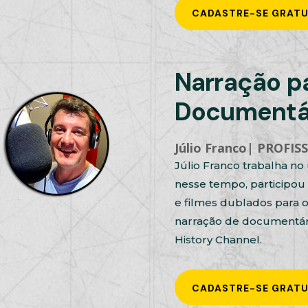
CADASTRE-SE GRAT
Narração p
Documentá
Júlio Franco| PROFI
Júlio Franco trabalha no 
nesse tempo, participou 
e filmes dublados para 
narração de documentári
History Channel.
CADASTRE-SE GRAT