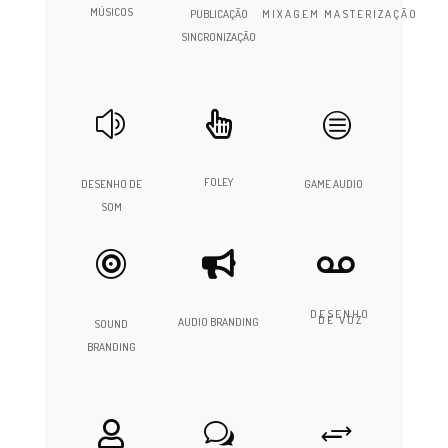
MÚSICOS
PUBLICAÇÃO
MIXAGEM MASTERIZAÇÃO
SINCRONIZAÇÃO
z

c
FOLEY
DESENHO DE
GAME AUDIO
SOM



DESENHO
DE VOZ
AUDIO BRANDING
SOUND
BRANDING

w
+