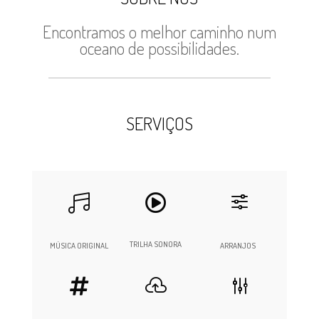
Encontramos o melhor caminho num
oceano de possibilidades.
SERVIÇOS


f
TRILHA SONORA
MÚSICA ORIGINAL
ARRANJOS


g