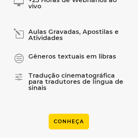
+25 Horas de Webnários ao

vivo
Aulas Gravadas, Apostilas e
l
Atividades
Gêneros textuais em libras
c
Tradução cinematográfica
f
para tradutores de língua de
sinais
CONHEÇA