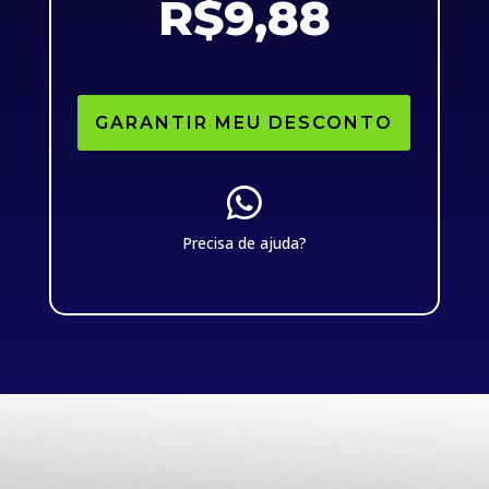
R$9,88
GARANTIR MEU DESCONTO

Precisa de ajuda?